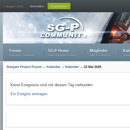
.
7 August 2026
Anmelden
Registrieren
Forum
SG-P Home
Mitglieder
Kal
Chevron 7 aktiviert
Zum Stargate Center
Alle SG-Teams
Term
Stargate Project Forum
→
Kalender
→
Kalender
→
22 Mai 2026
Keine Ereignisse sind mit diesem Tag verbunden.
Ein Ereignis eintragen
.