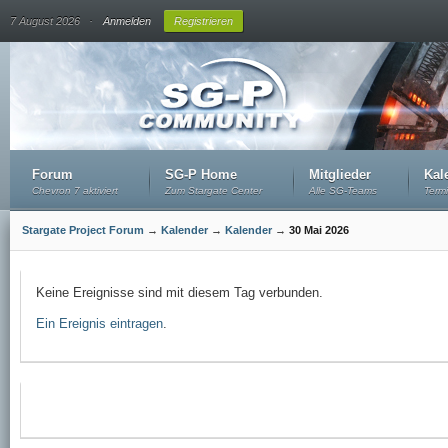
.
7 August 2026
Anmelden
Registrieren
Forum
SG-P Home
Mitglieder
Kal
Chevron 7 aktiviert
Zum Stargate Center
Alle SG-Teams
Term
Stargate Project Forum
→
Kalender
→
Kalender
→
30 Mai 2026
Keine Ereignisse sind mit diesem Tag verbunden.
Ein Ereignis eintragen
.