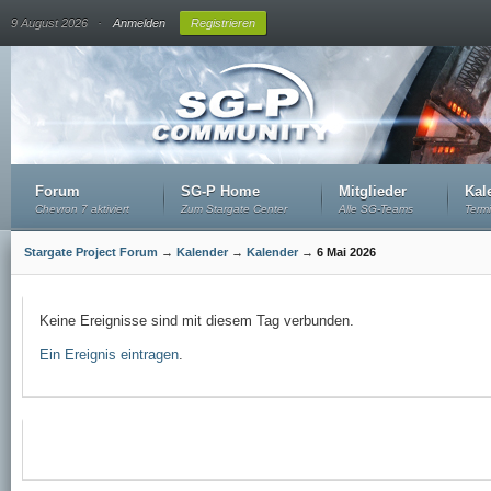
.
9 August 2026
Anmelden
Registrieren
Forum
SG-P Home
Mitglieder
Kal
Chevron 7 aktiviert
Zum Stargate Center
Alle SG-Teams
Term
Stargate Project Forum
→
Kalender
→
Kalender
→
6 Mai 2026
Keine Ereignisse sind mit diesem Tag verbunden.
Ein Ereignis eintragen
.