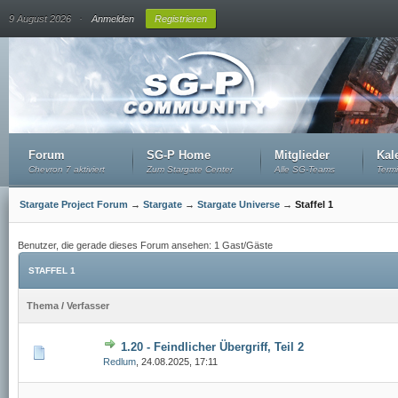
.
9 August 2026
Anmelden
Registrieren
Forum
SG-P Home
Mitglieder
Kal
Chevron 7 aktiviert
Zum Stargate Center
Alle SG-Teams
Term
Stargate Project Forum
→
Stargate
→
Stargate Universe
→
Staffel 1
Benutzer, die gerade dieses Forum ansehen: 1 Gast/Gäste
STAFFEL 1
Thema
/
Verfasser
1.20 - Feindlicher Übergriff, Teil 2
Redlum
,
24.08.2025, 17:11