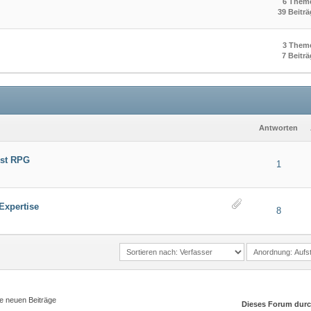
6 Them
39 Beitr
3 Them
7 Beitr
Antworten
ost RPG
1
Expertise
8
e neuen Beiträge
Dieses Forum dur