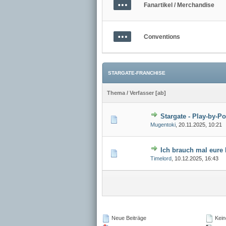
Fanartikel / Merchandise
Conventions
STARGATE-FRANCHISE
Thema
/
Verfasser
[
ab
]
Stargate - Play-by-P
Mugentoki
,
20.11.2025, 10:21
Ich brauch mal eure 
Timelord
,
10.12.2025, 16:43
Neue Beiträge
Kein