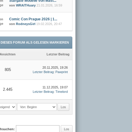
Stargate Modelle von Mast...
en
äge
von
WRAITHuary
21.01.2026, 16:59
Comic Con Prague 2026 | 1...
en
äge
von
RodneysGirl
19.02.2026, 20:47
DIESES FORUM ALS GELESEN MARKIEREN
Ansichten
Letzter Beitrag
20.11.2025, 19:26
805
Letzter Beitrag
:
Pawprint
11.12.2025, 19:07
2.445
Letzter Beitrag
:
Timelord
chsuchen: