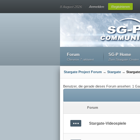
.
8 August 2026
Anmelden
Registrieren
Forum
SG-P Home
Chevron 7 aktiviert
Zum Stargate Center
Stargate Project Forum
→
Stargate
→
Stargat
Benutzer, die gerade dieses Forum ansehen: 1 Ga
Forum
Stargate-Videospiele