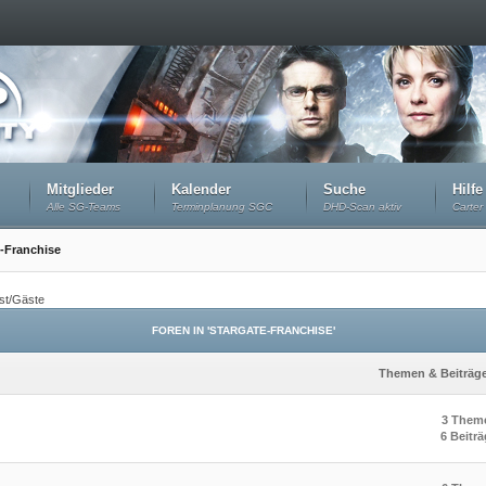
Mitglieder
Kalender
Suche
Hilfe
Alle SG-Teams
Terminplanung SGC
DHD-Scan aktiv
Carter 
e-Franchise
st/Gäste
FOREN IN 'STARGATE-FRANCHISE'
Themen & Beiträg
3 Them
6 Beitr