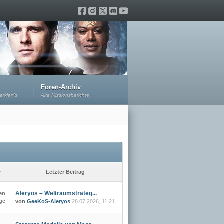
Foren-Archiv
erklärt's
Alte Missionsberichte
e
Letzter Beitrag
Aleryos – Weltraumstrateg...
en
äge
von
GeeKoS-Aleryos
28.07.2026, 11:21