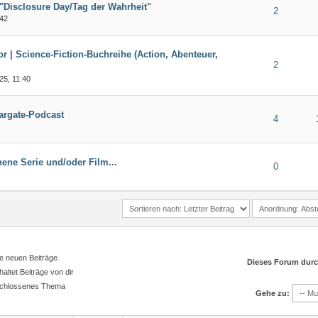
"Disclosure Day/Tag der Wahrheit"
2
:42
or | Science-Fiction-Buchreihe (Action, Abenteuer,
2
25, 11:40
argate-Podcast
4
hene Serie und/oder Film...
0
e neuen Beiträge
Dieses Forum dur
altet Beiträge von dir
hlossenes Thema
Gehe zu: