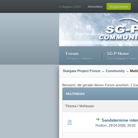
.
6 August 2026
Anmelden
Registrieren
Forum
SG-P Home
Chevron 7 aktiviert
Zum Stargate Center
Stargate Project Forum
→
Community
→
Mult
Benutzer, die gerade dieses Forum ansehen: 1 Ga
MULTIMEDIA
Thema
/
Verfasser
Sendetermine inter
Redlum
,
29.04.2026, 20:02