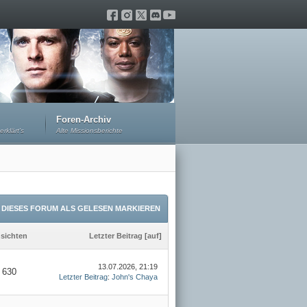
Foren-Archiv
erklärt's
Alte Missionsberichte
DIESES FORUM ALS GELESEN MARKIEREN
sichten
Letzter Beitrag
[
auf
]
13.07.2026, 21:19
630
Letzter Beitrag
:
John's Chaya