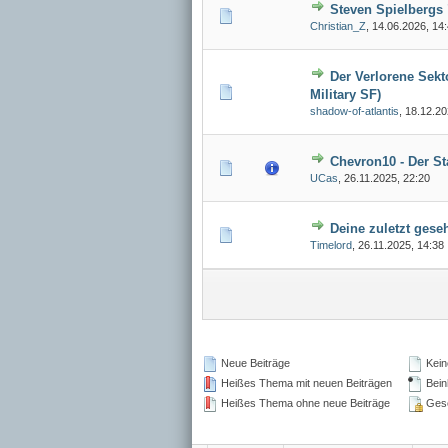
Steven Spielbergs 
Christian_Z
,
14.06.2026, 14
Der Verlorene Sekt
Military SF)
shadow-of-atlantis
,
18.12.20
Chevron10 - Der St
UCas
,
26.11.2025, 22:20
Deine zuletzt gese
Timelord
,
26.11.2025, 14:38
Neue Beiträge
Kein
Heißes Thema mit neuen Beiträgen
Beinh
Heißes Thema ohne neue Beiträge
Gesc