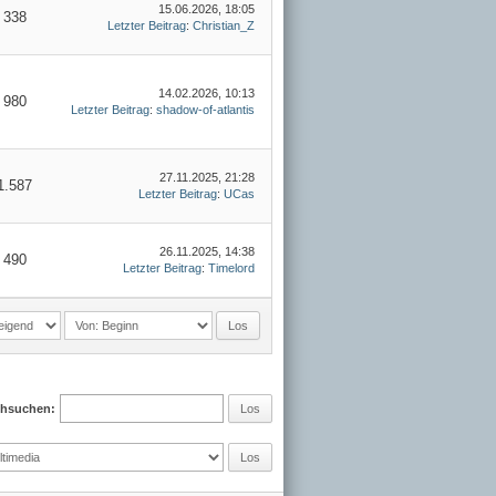
15.06.2026, 18:05
338
Letzter Beitrag
:
Christian_Z
14.02.2026, 10:13
980
Letzter Beitrag
:
shadow-of-atlantis
27.11.2025, 21:28
1.587
Letzter Beitrag
:
UCas
26.11.2025, 14:38
490
Letzter Beitrag
:
Timelord
chsuchen: