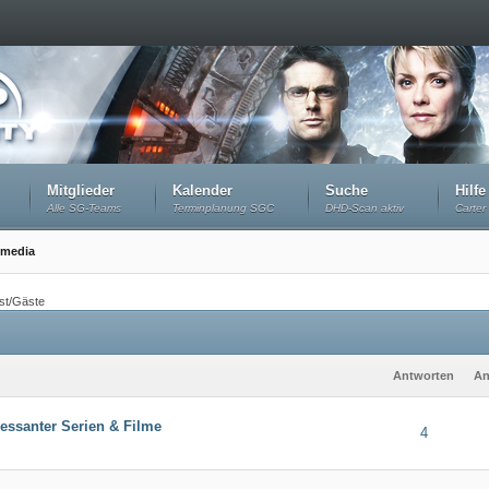
Mitglieder
Kalender
Suche
Hilfe
Alle SG-Teams
Terminplanung SGC
DHD-Scan aktiv
Carter 
imedia
st/Gäste
Antworten
An
essanter Serien & Filme
4