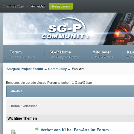
.
7 August 2026
Anmelden
Registrieren
Forum
SG-P Home
Mitglieder
Kal
Chevron 7 aktiviert
Zum Stargate Center
Alle SG-Teams
Term
Stargate Project Forum
→
Community
→
Fan-Art
Benutzer, die gerade dieses Forum ansehen: 1 Gast/Gäste
FAN-ART
Thema
/
Verfasser
Wichtige Themen
Verbot von KI bei Fan-Arts im Forum