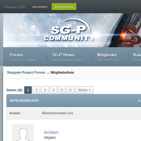
.
7 August 2026
Anmelden
Registrieren
Forum
SG-P Home
Mitglieder
Kal
Chevron 7 aktiviert
Zum Stargate Center
Alle SG-Teams
Term
Stargate Project Forum
→
Mitgliederliste
Seiten (6):
1
2
3
4
5
6
Weiter »
MITGLIEDERLISTE
A
Avatar
Benutzername
[
ab
]
Achtern
Mitglied