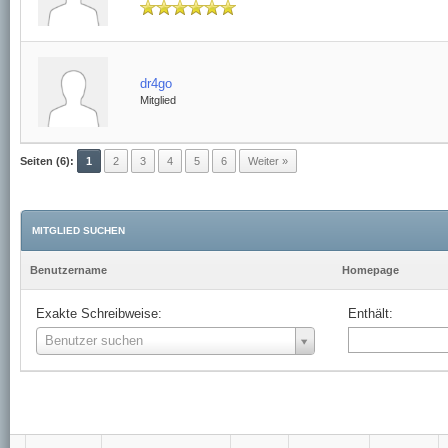
dr4go
Mitglied
Seiten (6):
1
2
3
4
5
6
Weiter »
MITGLIED SUCHEN
Benutzername
Homepage
Exakte Schreibweise:
Enthält:
Benutzername
Benutzer suchen