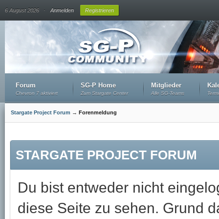
.
6 August 2026
Anmelden
Registrieren
Forum
SG-P Home
Mitglieder
Kal
Chevron 7 aktiviert
Zum Stargate Center
Alle SG-Teams
Term
Stargate Project Forum
→
Forenmeldung
STARGATE PROJECT FORUM
Du bist entweder nicht eingelog
diese Seite zu sehen. Grund da