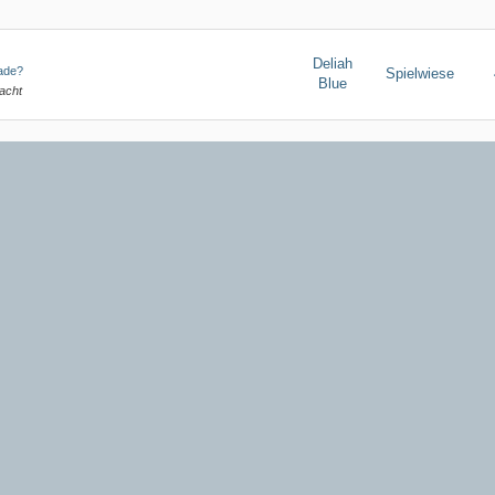
Deliah
rade?
Spielwiese
Blue
Nacht
Deliah
rade?
Spielwiese
Blue
Deliah
rade?
Spielwiese
Blue
Deliah
rade?
Spielwiese
Blue
ft auf Hochtouren
Deliah
rade?
Spielwiese
Blue
uten Morgen