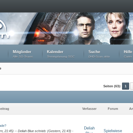
Mitglieder
Kalender
Suche
Hilfe
Alle SG-Teams
Terminplanung SGC
DHD-Scan aktiv
Carter 
e
Seiten (63):
1
eitrag
Verfasser
Forum
An
rade?
Deliah
Spielwiese
, 21:45) -- Deliah Blue schrieb: (Gestern, 21:43) -