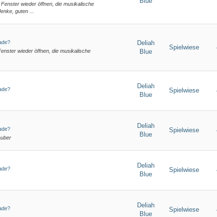
Blue
s Fenster wieder öffnen, die musikalische
enke, guten ...
rade?
Deliah
Spielwiese
Fenster wieder öffnen, die musikalische
Blue
Deliah
rade?
Spielwiese
Blue
Deliah
rade?
Spielwiese
Blue
auber
Deliah
rade?
Spielwiese
Blue
Deliah
rade?
Spielwiese
Blue