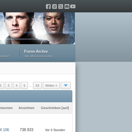
Foren-Archiv
erklärt's
Alte Missionsberichte
2
3
4
5
…
63
Weiter »
tworten
Ansichten
Geschrieben
[
auf
]
4.106
738.933
Vor 6 Stunden