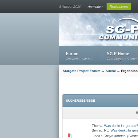
.
8 August 2026
Anmelden
Registrieren
Forum
SG-P Home
Chevron 7 aktiviert
Zum Stargate Center
Stargate Project Forum
→
Suche
→
Ergebniss
SUCHERGEBNISSE
B
Thema:
Was denkt ihr gerade?
Beitrag:
RE: Was denkt ihr ge
John's Chaya schrieb: (Gestern