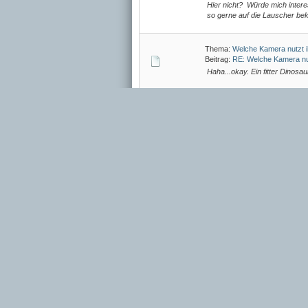
Hier nicht? Würde mich intere
so gerne auf die Lauscher bek
Thema:
Welche Kamera nutzt i
Beitrag:
RE: Welche Kamera nut
Haha...okay. Ein fitter Dinosau
Thema:
Welche Kamera nutzt i
Beitrag:
RE: Welche Kamera nut
Also ich nutze, neben der Tele
Teleaufnahmen, eine CANON 6D
ihres betagten Alters (?), ma
als...
Thema:
Neue Stargate-Serie a
Beitrag:
RE: Neue Stargate-Ser
Shamandalie schrieb: (09.02.20
er in welcher Form auch immer
kein großer Fan der CSI: Atlant
Thema:
Neue Stargate-Serie a
Beitrag:
RE: Neue Stargate-Ser
shadow-of-atlantis schrieb: (
sitzen wohl noch ein paar Leut