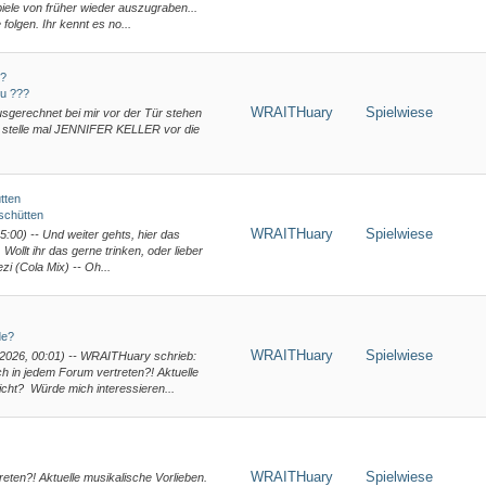
piele von früher wieder auszugraben...
 folgen. Ihr kennt es no...
??
zu ???
WRAITHuary
Spielwiese
sgerechnet bei mir vor der Tür stehen
 Ich stelle mal JENNIFER KELLER vor die
tten
schütten
WRAITHuary
Spielwiese
15:00) -- Und weiter gehts, hier das
ollt ihr das gerne trinken, oder lieber
i (Cola Mix) -- Oh...
de?
WRAITHuary
Spielwiese
.2026, 00:01) -- WRAITHuary schrieb:
ich in jedem Forum vertreten?! Aktuelle
icht? Würde mich interessieren...
WRAITHuary
Spielwiese
reten?! Aktuelle musikalische Vorlieben.