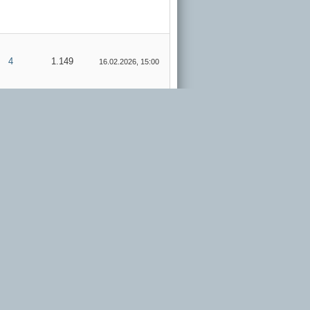
4
1.149
16.02.2026, 15:00
4
1.149
14.02.2026, 13:55
65
18.364
10.02.2026, 17:42
65
18.364
07.02.2026, 13:46