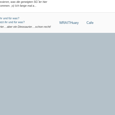
ssieren, was die geneigten SG´ler hier
ommen. ;o) Ich fange mal a...
hr und für was?
zt ihr und für was?
WRAITHuary
Cafe
rier....aber ein Dinosaurier....schon recht!
hr und für was?
zt ihr und für was?
fon-Pixel-Kamera, für, vor allem
WRAITHuary
Cafe
 Mark II - Vollformatkamera. Trotz
cht sie noch weitaus bessere Aufnahmen,
uf Prime Video
ie auf Prime Video
News und
WRAITHuary
26, 23:17) -- Es wäre definitiv gut, wenn
Allgemeines
 seinen Input beisteuern könnte. Ich bin
is-Folge, aber dass er ein...
uf Prime Video
ie auf Prime Video
News und
WRAITHuary
06.02.2026, 16:45) -- Im Writers Room
Allgemeines
e, von denen wir bislang nicht wissen