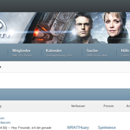
Mitglieder
Kalender
Suche
Hilfe
Alle SG-Teams
Terminplanung SGC
DHD-Scan aktiv
Carter 
e
g
Verfasser
Forum
An
sen
nlassen
WRAITHuary
Spielwiese
14:56) -- Hey Freunde, ich bin gerade