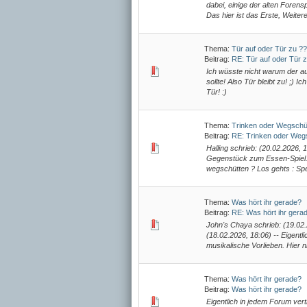
dabei, einige der alten Forens
Das hier ist das Erste, Weitere
Thema:
Tür auf oder Tür zu ?
Beitrag:
RE: Tür auf oder Tür 
Ich wüsste nicht warum der au
sollte! Also Tür bleibt zu! ;)
Tür! :)
Thema:
Trinken oder Wegschü
Beitrag:
RE: Trinken oder Weg
Halling schrieb: (20.02.2026, 
Gegenstück zum Essen-Spiel. W
wegschütten ? Los gehts : Spez
Thema:
Was hört ihr gerade?
Beitrag:
RE: Was hört ihr gera
John's Chaya schrieb: (19.02
(18.02.2026, 18:06) -- Eigentl
musikalische Vorlieben. Hier n
Thema:
Was hört ihr gerade?
Beitrag:
Was hört ihr gerade?
Eigentlich in jedem Forum vert