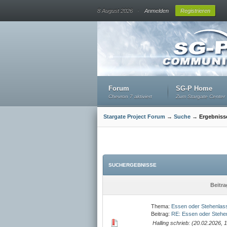
.
8 August 2026
Anmelden
Registrieren
Forum
SG-P Home
Chevron 7 aktiviert
Zum Stargate Center
Stargate Project Forum
→
Suche
→
Ergebniss
SUCHERGEBNISSE
Beitra
Thema:
Essen oder Stehenlas
Beitrag:
RE: Essen oder Stehe
Halling schrieb: (20.02.2026, 