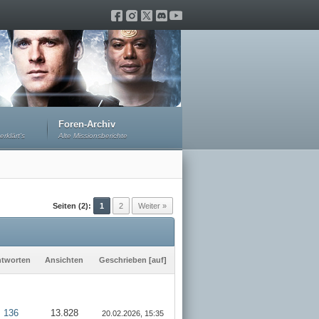
Foren-Archiv
erklärt's
Alte Missionsberichte
Seiten (2):
1
2
Weiter »
tworten
Ansichten
Geschrieben
[
auf
]
136
13.828
20.02.2026, 15:35