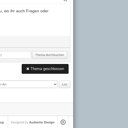
#1
u, wo ihr auch Fragen oder
Thema geschlossen
oup
.
Designed by
Audentio Design