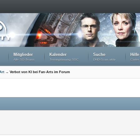
Mitglieder
Kalender
Suche
Hilfe
Alle SG-Teams
Terminplanung SGC
DHD-Scan aktiv
Carter 
Art
→
Verbot von KI bei Fan-Arts im Forum