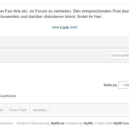
ei Fan-Arts etc. im Forum zu verbieten. Den entsprechenden Post daz
swerden und darüber diskutieren könnt, findet ihr hier:
>>> Link <<<
Gehe zu:
 Gast/Gäste
akt
Foren-Team
Abmelden
 Reserved.
Deutsche Übersetzung:
MyBB.de
, Powered by
MyBB
, © 2002-2026
MyBB Gr