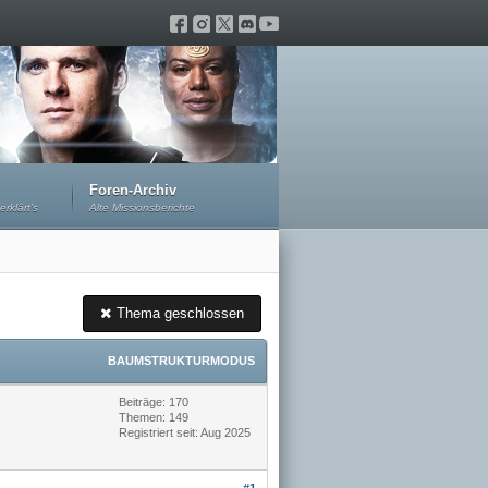
Foren-Archiv
erklärt's
Alte Missionsberichte
Thema geschlossen
BAUMSTRUKTURMODUS
Beiträge: 170
Themen: 149
Registriert seit: Aug 2025