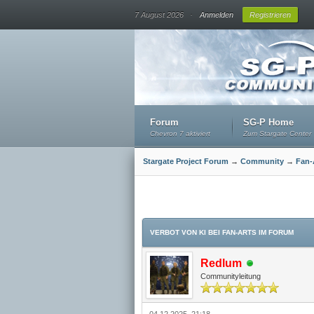
.
7 August 2026
Anmelden
Registrieren
Forum
SG-P Home
Chevron 7 aktiviert
Zum Stargate Center
Stargate Project Forum
→
Community
→
Fan-
VERBOT VON KI BEI FAN-ARTS IM FORUM
Redlum
Communityleitung