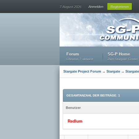
.
7 August 2026
Anmelden
Registrieren
Forum
SG-P Home
Chevron 7 aktiviert
Zum Stargate Center
Stargate Project Forum
→
Stargate
→
Stargate
GESAMTANZAHL DER BEITRÄGE: 1
Benutzer
Redlum