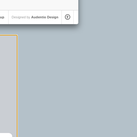
oup
.
Designed by
Audentio Design