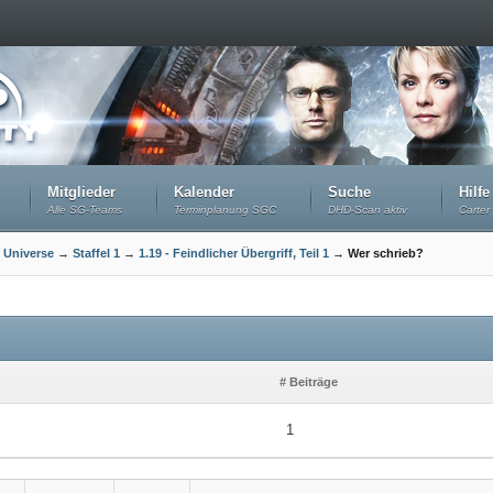
Mitglieder
Kalender
Suche
Hilfe
Alle SG-Teams
Terminplanung SGC
DHD-Scan aktiv
Carter 
 Universe
→
Staffel 1
→
1.19 - Feindlicher Übergriff, Teil 1
→
Wer schrieb?
# Beiträge
1