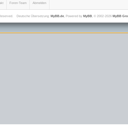
akt
Foren-Team
Abmelden
 Reserved.
Deutsche Übersetzung:
MyBB.de
, Powered by
MyBB
, © 2002-2026
MyBB Gr