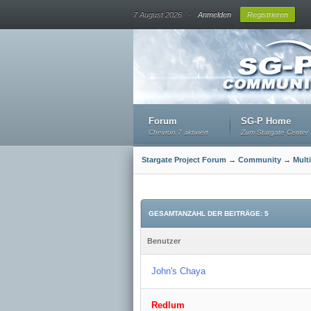
.
7 August 2026
Anmelden
Registrieren
Forum
SG-P Home
Chevron 7 aktiviert
Zum Stargate Center
Stargate Project Forum
→
Community
→
Mult
GESAMTANZAHL DER BEITRÄGE: 5
Benutzer
John's Chaya
Redlum