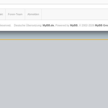
akt
Foren-Team
Abmelden
 Reserved.
Deutsche Übersetzung:
MyBB.de
, Powered by
MyBB
, © 2002-2026
MyBB Gr