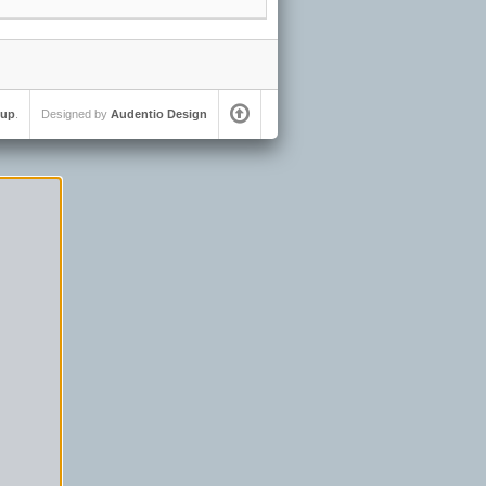
oup
.
Designed by
Audentio Design