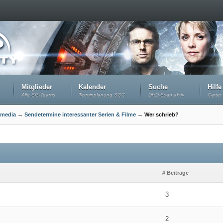
Mitglieder
Kalender
Suche
Hilfe
Alle SG-Teams
Terminplanung SGC
DHD-Scan aktiv
Carter 
imedia
→
Sendetermine interessanter Serien & Filme
→
Wer schrieb?
# Beiträge
3
2