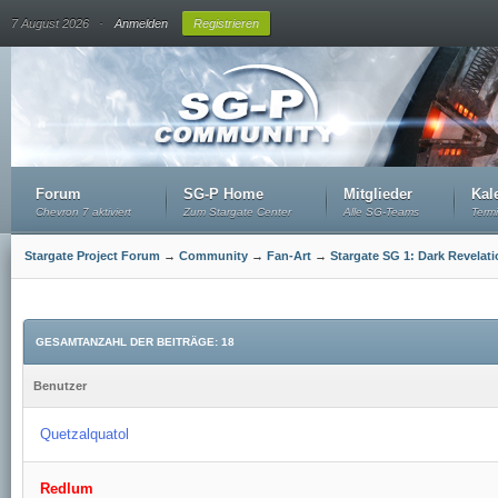
.
7 August 2026
Anmelden
Registrieren
Forum
SG-P Home
Mitglieder
Kal
Chevron 7 aktiviert
Zum Stargate Center
Alle SG-Teams
Term
Stargate Project Forum
→
Community
→
Fan-Art
→
Stargate SG 1: Dark Revelat
GESAMTANZAHL DER BEITRÄGE: 18
Benutzer
Quetzalquatol
Redlum